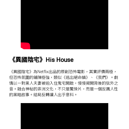
《異國陰宅》His House
《異國陰宅》為Netflix出品的原創恐怖電影，其實評價兩極，
但恐怖氛圍的鋪陳極強，類似《逃出絕命鎮》、《我們》。劇
情以一對黑人夫妻被迫入住鬼宅開啟，慢慢揭開背後的弦外之
音。融合神秘的非洲文化，不只是驚悚片，而是一個反諷人性
的黑暗故事。結局反轉讓人出乎意料。