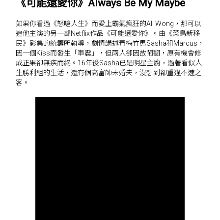
《可能還愛你》Always Be My Maybe
如果你看過《怒嗆人生》而愛上霸氣瘋狂的Ali Wong，那可以
追他主演的另一部Netflix作品《可能還愛你》。由《菜鳥新移
民》影集的統籌所執導，劇情講述青梅竹馬Sasha和Marcus，
因一個Kiss而發生「車震」，但兩人卻因故鬧翻，原有機會修
成正果卻無疾而終。16年後Sasha已是明星主廚，過著看似人
生勝利組的生活，還有個高富帥未婚夫，沒想到卻重逢不速之
客。