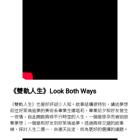
《雙軌人生》Look Both Ways
《雙軌人生》也是好評卻少人知。故事結構很特別，講述夢想
前往好萊塢追夢的美術系畢業生娜塔莉，畢業前夕和好友發生
一夜情，自此開啟兩條平行時空的人生，一個是懷孕而被迫放
棄夢想；一個是和好友到好萊塢追夢。透過兩條交錯的故事
線，探討人生二選一、命運天註定、何為更好的選擇的議題。