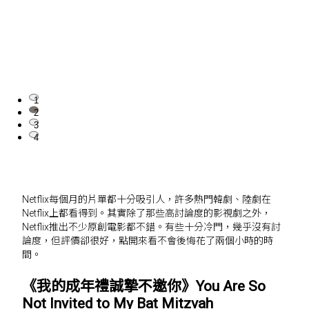
1
2
3
4
Netflix每個月的片單都十分吸引人，許多熱門韓劇、陸劇在
Netflix上都看得到。其實除了那些高討論度的影視劇之外，
Netflix推出不少原創電影都不錯。有些十分冷門，幾乎沒有討
論度，但評價卻很好，點開來看不會後悔花了兩個小時的時
間。
《我的成年禮誠摯不邀你》You Are So
Not Invited to My Bat Mitzvah