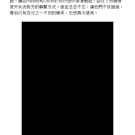
題，講述Hadley和Oliver於飛行途中浪漫邂逅，卻在下飛機後
意外失去對方的聯繫方式。彼此念念不忘，讓他們不甘錯過，
哪怕只有百分之一不到的機率，也想再次遇見。