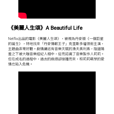
《美麗人生頌》A Beautiful Life
Netflix出品的電影《美麗人生頌》，被視為丹麥版《一個巨星
的誕生》，特地找來「丹麥情歌王子」克里斯多福領銜主演，
主題曲非常好聽。劇情講述有音樂天賦的漁夫奧利弗，陰錯陽
差之下被大咖音樂經紀人相中，從而認識了音樂製作人莉莉。
但在成名的過程中，過去的麻煩卻接踵而來，和莉莉萌芽的愛
情也陷入危機。