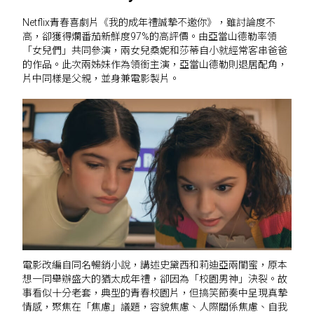
Netflix青春喜劇片《我的成年禮誠摯不邀你》，雖討論度不
高，卻獲得爛番茄新鮮度97%的高評價。由亞當山德勒率領
「女兒們」共同參演，兩女兒桑妮和莎蒂自小就經常客串爸爸
的作品。此次兩姊妹作為領銜主演，亞當山德勒則退居配角，
片中同樣是父親，並身兼電影製片。
電影改編自同名暢銷小說，講述史黛西和莉迪亞兩閨蜜，原本
想一同舉辦盛大的猶太成年禮，卻因為「校園男神」決裂。故
事看似十分老套，典型的青春校園片，但搞笑節奏中呈現真摯
情感，聚焦在「焦慮」議題，容貌焦慮、人際關係焦慮、自我