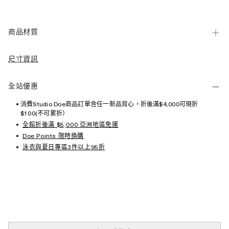
商品材質
尺寸資訊
全站優惠
消費Studio Doe商品訂單含任一新品背心，折後滿$4,000可現折
$100(不可累折）
全館折後滿 $5,000 亞洲地區免運
Doe Points 限時換購
泳衣與夏日專區3件以上95折