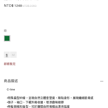
NTD$
1248
NTD$
2080
綠
S
M
即將售完
商品描述
C-line
•特殊扁型紗線，呈現自然立體垂墜度，順貼身形，展現纖細筋骨感
•領子、袖口、下襬外捲收邊，增添趣味細節
•時髦倒梯形版型，可於腰間自然堆積出漂亮弧度