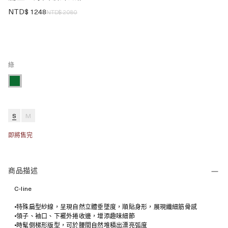
NTD$
1248
NTD$
2080
綠
S
M
即將售完
商品描述
C-line
•特殊扁型紗線，呈現自然立體垂墜度，順貼身形，展現纖細筋骨感
•領子、袖口、下襬外捲收邊，增添趣味細節
•時髦倒梯形版型，可於腰間自然堆積出漂亮弧度