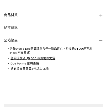
商品材質
尺寸資訊
全站優惠
消費Studio Doe商品訂單含任一新品背心，折後滿$4,000可現折
$100(不可累折）
全館折後滿 $5,000 亞洲地區免運
Doe Points 限時換購
泳衣與夏日專區3件以上95折