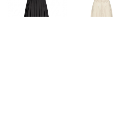
Studio Doe - 立體碎褶空氣裙
Studio Doe - Soft Habit - 多裁片立
體球型褲
NT$1,980
NT$2,380
PRE-ORDER