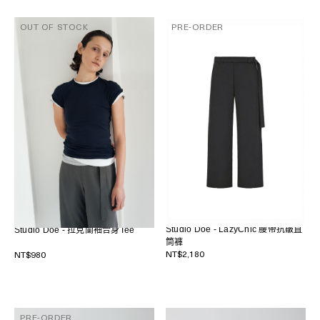
OUT OF STOCK
PRE-ORDER
Studio Doe - LazyChic 腰帶抗皺直
Studio Doe - 拉克蘭袖合身Tee
筒褲
NT$2,180
NT$980
PRE-ORDER