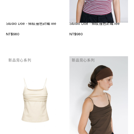
Studio Doe - 條紋撞色針織Tee
Studio Doe - 條紋撞色針織Tee
NT$980
NT$980
新品背心系列
新品背心系列