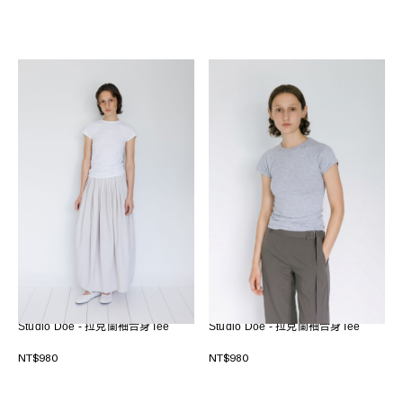
Studio Doe - 拉克蘭袖合身Tee
Studio Doe - 拉克蘭袖合身Tee
NT$980
NT$980