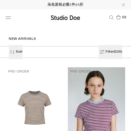
超值點數兌換50%OFF
(
0
)
NEW ARRIVALS
Sort
Filter
(526)
PRE-ORDER
PRE-ORDER