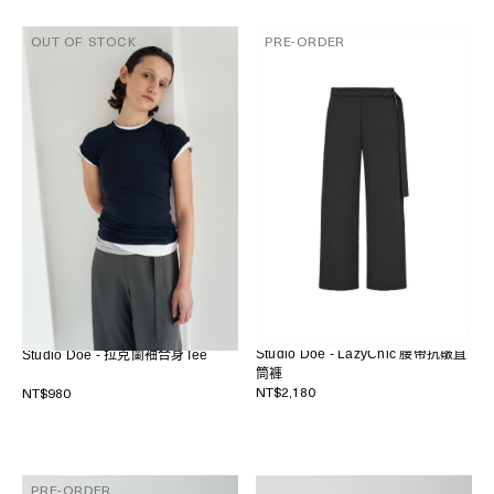
OUT OF STOCK
PRE-ORDER
Studio Doe - LazyChic 腰帶抗皺直
Studio Doe - 拉克蘭袖合身Tee
筒褲
NT$2,180
NT$980
PRE-ORDER