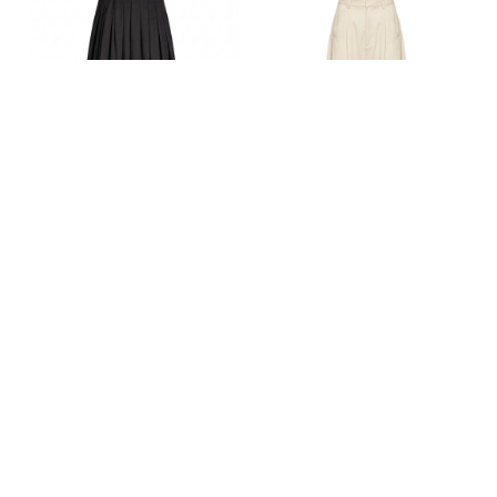
Studio Doe - 立體碎褶空氣裙
Studio Doe - Soft Habit - 多裁片立
體球型褲
NT$1,980
NT$2,380
PRE-ORDER