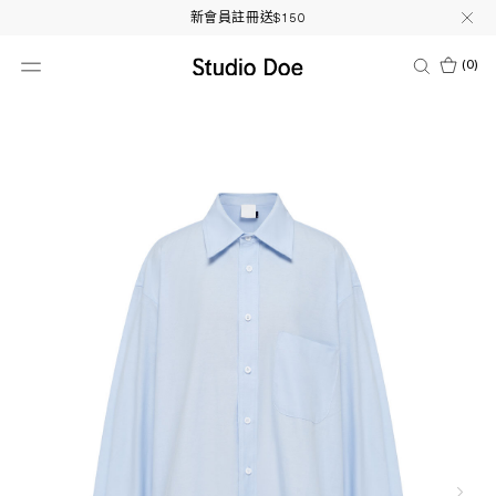
新會員註冊送$150
(
0
)