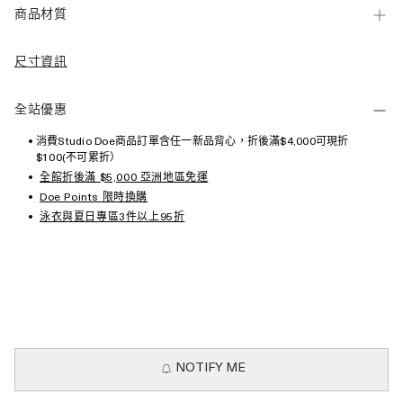
商品材質
尺寸資訊
全站優惠
消費Studio Doe商品訂單含任一新品背心，折後滿$4,000可現折
$100(不可累折）
全館折後滿 $5,000 亞洲地區免運
Doe Points 限時換購
泳衣與夏日專區3件以上95折
NOTIFY ME