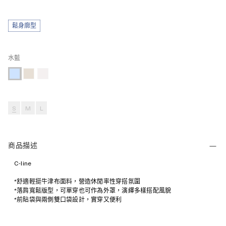
鬆身廓型
水藍
S
M
L
商品描述
C-line
*舒適輕挺牛津布面料，營造休閒率性穿搭氛圍
*落肩寬鬆版型，可單穿也可作為外罩，演繹多樣搭配風貌
*前貼袋與兩側雙口袋設計，實穿又便利