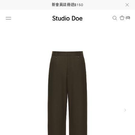
新會員註冊送$150
(
0
)