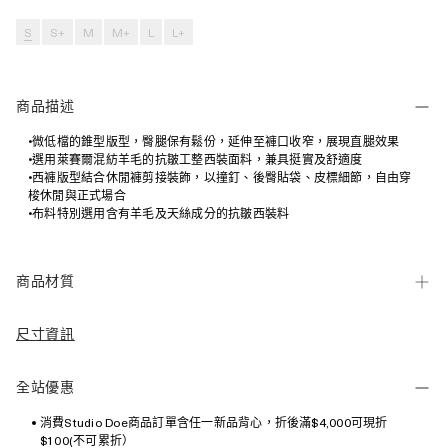
S
S+
M
M+
L
L+
商品描述
•微低檔的錐型版型，臀腿保有鬆份，延伸至褲口收窄，展現直腿效果
•選用萊賽爾混紡羊毛的抗皺工整西裝面料，兼具挺實及舒適度
•西褲版型結合休閒褲剪接裝飾，以撞釘、後臀貼袋、皮標細節，自由穿
梭休閒與正式場合
•布料特別選用含有羊毛及天絲成分的抗皺西裝料
商品材質
尺寸資訊
全站優惠
消費Studio Doe商品訂單含任一新品背心，折後滿$4,000可現折
$100(不可累折）