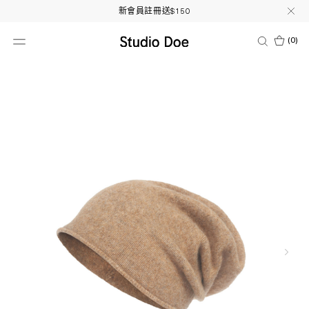
新會員註冊送$150
(
0
)