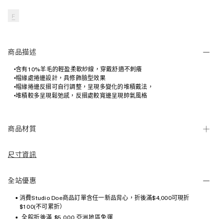
F
商品描述
•含有10%羊毛的輕盈柔軟紗線，穿戴舒適不刺癢
•帽緣處捲邊設計，具修飾臉型效果
•帽緣捲邊反摺可自行調整，呈現多變化的堆積戴法，
•堆積較多呈現鬆弛感，反摺處較寬邊呈現帥氣風格
商品材質
尺寸資訊
全站優惠
消費Studio Doe商品訂單含任一新品背心，折後滿$4,000可現折
$100(不可累折）
全館折後滿 $5,000 亞洲地區免運