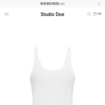
新會員註冊送$150
(
0
)