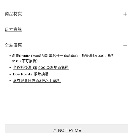
商品材質
尺寸資訊
全站優惠
消費Studio Doe商品訂單含任一新品背心，折後滿$4,000可現折
$100(不可累折）
全館折後滿 $5,000 亞洲地區免運
Doe Points 限時換購
泳衣與夏日專區3件以上95折
NOTIFY ME