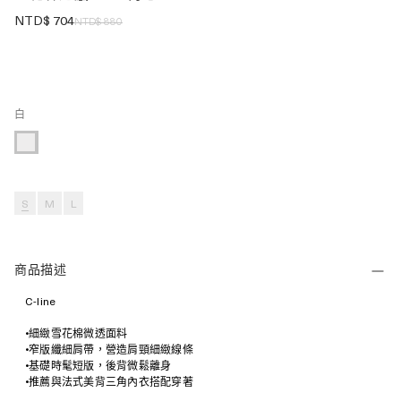
NTD$
704
NTD$
880
白
S
M
L
商品描述
C-line
•細緻雪花棉微透面料
•窄版纖細肩帶，營造肩頸細緻線條
•基礎時髦短版，後背微鬆離身
•推薦與法式美背三角內衣搭配穿著