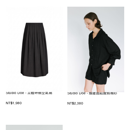
Studio Doe - 立體碎褶空氣裙
Studio Doe - 鬚邊圈釦度假襯衫
NT$1,980
NT$2,380