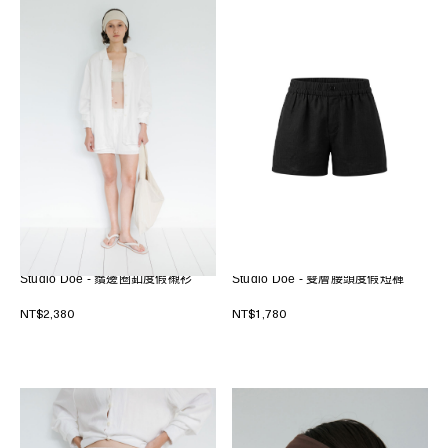
Studio Doe - 雙層腰頭度假短褲
Studio Doe - 鬚邊圈釦度假襯衫
NT$1,780
NT$2,380