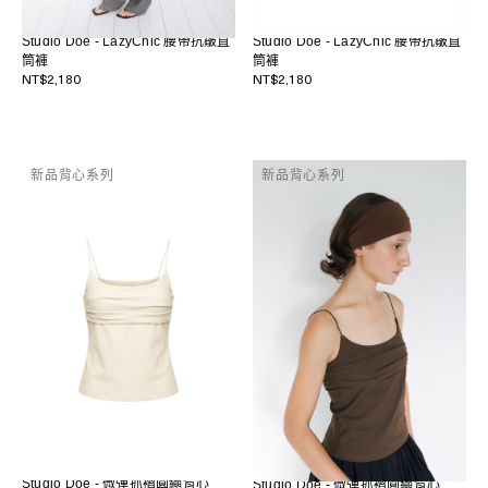
Studio Doe - LazyChic 腰帶抗皺直
Studio Doe - LazyChic 腰帶抗皺直
筒褲
筒褲
NT$2,180
NT$2,180
新品背心系列
新品背心系列
Studio Doe - 微彈抓褶圓繩背心
Studio Doe - 微彈抓褶圓繩背心