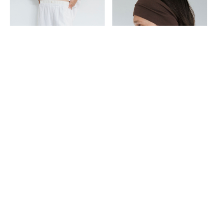
Studio Doe - 雙層腰頭度假短褲
Studio Doe - 輕盈極彈寬髮帶
NT$1,780
NT$380