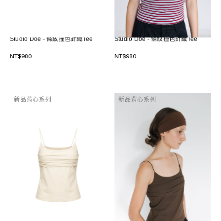
Studio Doe - 條紋撞色針織Tee
Studio Doe - 條紋撞色針織Tee
NT$980
NT$980
新品背心系列
新品背心系列