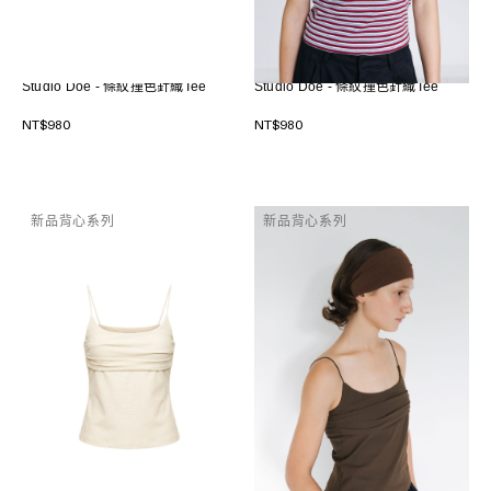
Studio Doe - 條紋撞色針織Tee
Studio Doe - 條紋撞色針織Tee
NT$980
NT$980
新品背心系列
新品背心系列