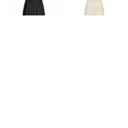
Studio Doe - 立體碎褶空氣裙
Studio Doe - Soft Habit - 多裁片立
體球型褲
NT$1,980
NT$2,380
PRE-ORDER