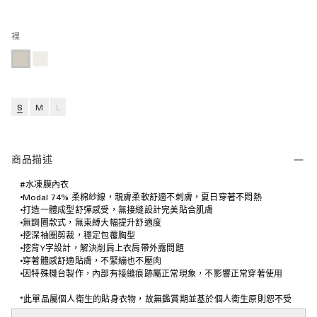
裸
S
M
L
商品描述
#水凍膜內衣
•Modal 74% 柔棉紗線，親膚柔軟舒適不刺膚，夏日穿著不悶熱
•打造一體成型舒彈感受，無接縫設計完美貼合肌膚
•無鋼圈款式，無束縛大幅提升舒適度
•挖深袖圈剪裁，穩定包覆胸型
•挖背Y字設計，解決削肩上衣肩帶外露問題
•穿著體感舒適貼膚，不緊繃也不壓肉
•因特殊機台製作，內部有接縫痕跡屬正常現象，不影響正常穿著使用
*此單品屬個人衛生的貼身衣物，故無鑑賞期並基於個人衛生原則恕不受
理退換貨。