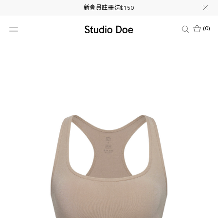
新會員註冊送$150
(
0
)