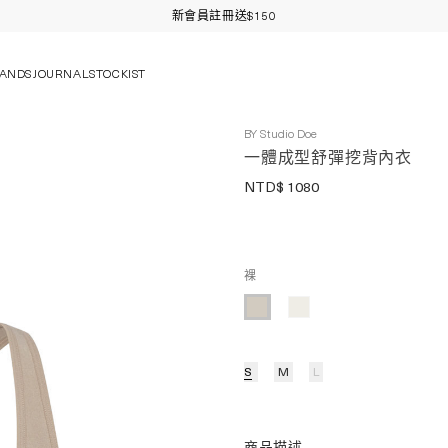
新會員結帳輸入「welcome150」享折扣
ANDS
JOURNAL
STOCKIST
BY
Studio Doe
一體成型舒彈挖背內衣
NTD$
1080
裸
S
M
L