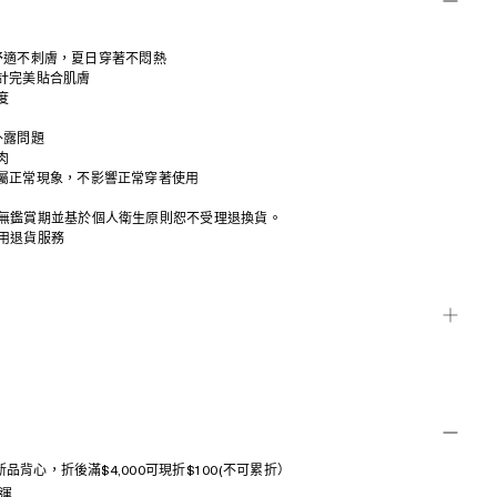
柔軟舒適不刺膚，夏日穿著不悶熱
設計完美貼合肌膚
度
外露問題
肉
跡屬正常現象，不影響正常穿著使用
故無鑑賞期並基於個人衛生原則恕不受理退換貨。
用退貨服務
一新品背心，折後滿$4,000可現折$100(不可累折）
免運