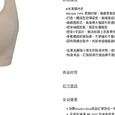
商品描述
#水凍膜內衣
•Modal 74% 柔棉紗線，親膚
•打造一體成型舒彈感受，無接縫
•無鋼圈款式，無束縛大幅提升舒適
•挖深袖圈剪裁，穩定包覆胸型
•挖背Y字設計，解決削肩上衣肩帶
•穿著體感舒適貼膚，不緊繃也不壓
•因特殊機台製作，內部有接縫痕
*此單品屬個人衛生的貼身衣物，
*貼身商品、訂製款與代理品牌不適
商品材質
尺寸資訊
全站優惠
消費Studio Doe商品訂單含任
全館折後滿 $5,000 亞洲地區