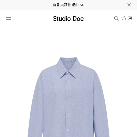
新會員註冊送$150
(
0
)