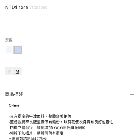
NTD$
1248
NTD$
2080
淺藍
S
M
商品描述
C-line
-具有挺度的牛津面料，整體穿著俐落
-整體視覺窄長版型且保有鬆份，以剪裁使衣身具有良好包容性
-門襟立體剪接，腰側增加LOGO同色繡花細節
-領片下加插片，整體俐落有挺度
(*洗滌前請將插片取出)