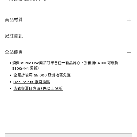
商品材質
尺寸資訊
全站優惠
消費Studio Doe商品訂單含任一新品背心，折後滿$4,000可現折
$100(不可累折）
全館折後滿 $5,000 亞洲地區免運
Doe Points 限時換購
泳衣與夏日專區3件以上95折