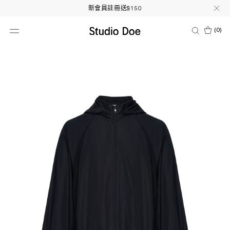
新會員註冊送$150
(
0
)