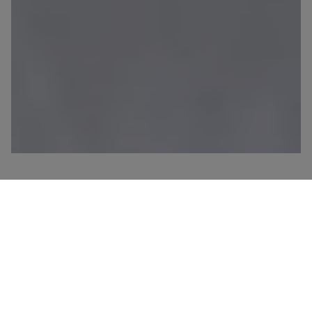
The Ease of Summer
夏日不一定需要太多色彩，讓穿著回到簡單

無需費力思考

把每一次出門，都多一點自在與從容