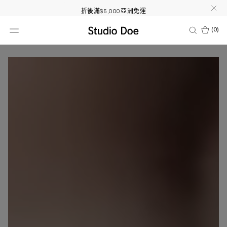
折後滿$5,000亞洲免運
RESTOCK 人氣熱銷品補貨！
(
0
)
海島渡假必備3件95折
超值點數兌換50%OFF