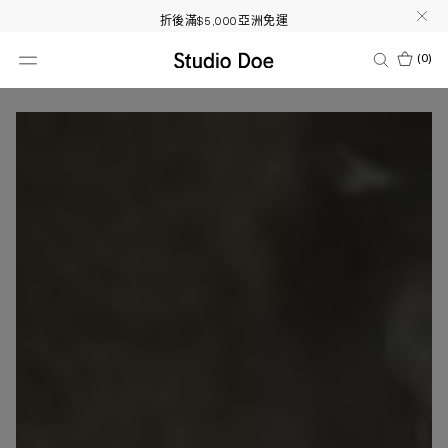
折後滿$5,000亞洲免運
RESTOCK 人氣熱銷品補貨！
(
0
)
海島渡假必備3件95折
超值點數兌換50%OFF